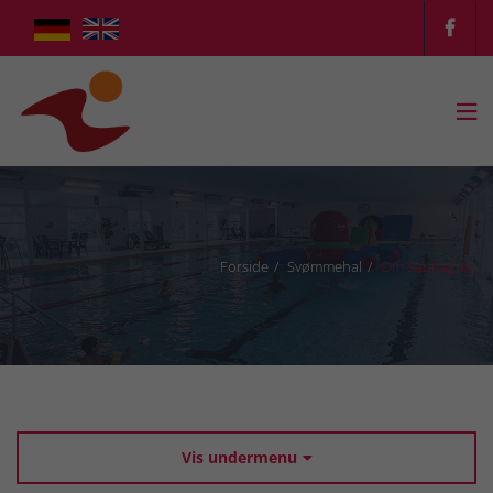

Forside
Svømmehal
Om Saunagus
Vis undermenu
