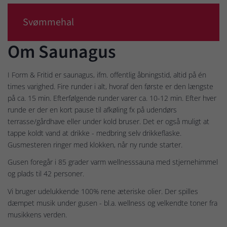
Svømmehal
Om Saunagus
I Form & Fritid er saunagus, ifm. offentlig åbningstid, altid på én
times varighed. Fire runder i alt, hvoraf den første er den længste
på ca. 15 min. Efterfølgende runder varer ca. 10-12 min. Efter hver
runde er der en kort pause til afkøling fx på udendørs
terrasse/gårdhave eller under kold bruser. Det er også muligt at
tappe koldt vand at drikke - medbring selv drikkeflaske.
Gusmesteren ringer med klokken, når ny runde starter.
Gusen foregår i 85 grader varm wellnesssauna med stjernehimmel
og plads til 42 personer.
Vi bruger udelukkende 100% rene æteriske olier. Der spilles
dæmpet musik under gusen - bl.a. wellness og velkendte toner fra
musikkens verden.