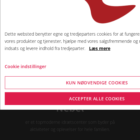
Form & Fritid Nørre Nebel
Klintingvej 21
6830 Nørre Nebel
Cvr. nr. 89203414
Dette websted benytter egne og tredjeparters cookies for at fungere,
Tlf. +45 75288731
vores produkter og tjenester, hjælpe med vores salgsfremmende o
Mail: motion@formogfritid.dk
indsats og levere indhold fra tredjeparter.
Læs mere
Cookie indstillinger
KUN NØDVENDIGE COOKIES
Form & Fritid Nørre
ACCEPTER ALLE COOKIES
Nebel
er et topmoderne idrætscenter som byder på
aktiviteter og oplevelser for hele familien.