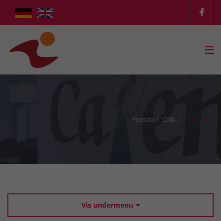

Forside
Café
Udlejning
Vis undermenu
