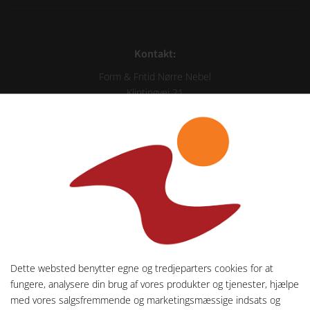
Kontakt:
Form & Fritid Nørre Nebel
Klintingvej 21
6830 Nørre Nebel
Cvr. nr. 89203414
Tlf. +45 75288731
Mail: motion@formogfritid.dk
Form & Fritid Nørre
Dette websted benytter egne og tredjeparters cookies for at
fungere, analysere din brug af vores produkter og tjenester, hjælpe
Nebel
med vores salgsfremmende og marketingsmæssige indsats og