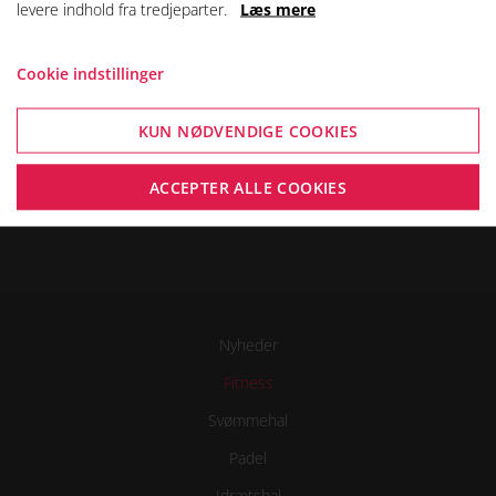
levere indhold fra tredjeparter.
Læs mere
er et topmoderne idrætscenter som byder på
aktiviteter og oplevelser for hele familien.
Cookie indstillinger
KUN NØDVENDIGE COOKIES
ACCEPTER ALLE COOKIES
Nyheder
Fitness
Svømmehal
Padel
Idrætshal