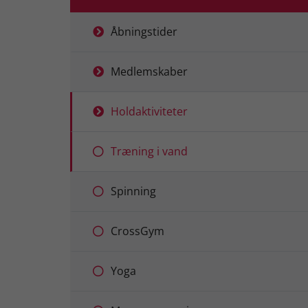
Åbningstider
Medlemskaber
Holdaktiviteter
Træning i vand
Spinning
CrossGym
Yoga