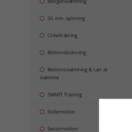
Morgensvømning
30. min. spinning
Cirkeltræning
Motionsboksning
Motionssvømning & Lær at
svømme
SMART Training
Stolemotion
Seniormotion