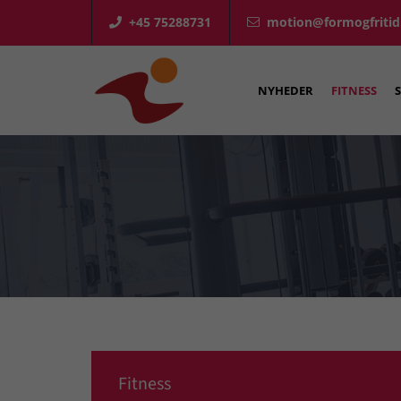
+45 75288731
motion@formogfritid

NYHEDER
FITNESS
Fitness