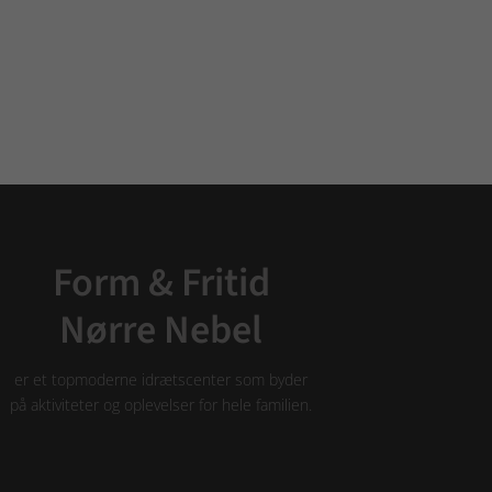
Form & Fritid
Nørre Nebel
er et topmoderne idrætscenter som byder
på aktiviteter og oplevelser for hele familien.