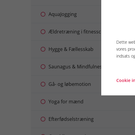
AquaJogging
Ældretræning i fitnesscenter
Dette web
Hygge & Fællesskab
vores pro
indsats o
Saunagus & Mindfulness
Cookie in
Gå- og løbemotion
Yoga for mænd
Efterfødselstræning