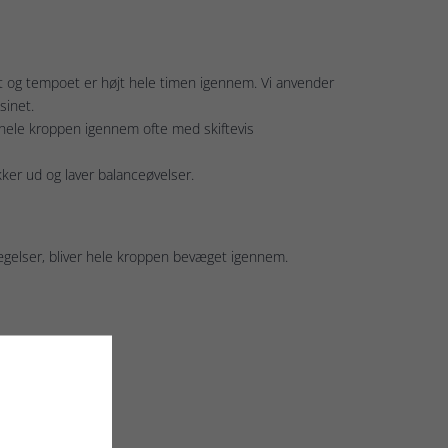
 og tempoet er højt hele timen igennem. Vi anvender
sinet.
hele kroppen igennem ofte med skiftevis
kker ud og laver balanceøvelser.
gelser, bliver hele kroppen bevæget igennem.