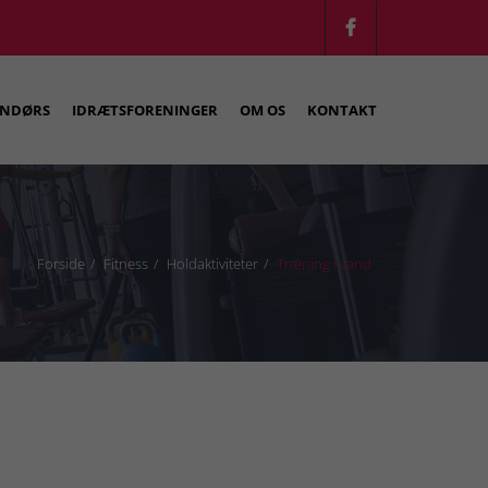
NDØRS
IDRÆTSFORENINGER
OM OS
KONTAKT
Forside
Fitness
Holdaktiviteter
Træning i vand