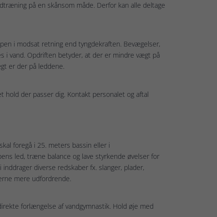
edtræning på en skånsom måde. Derfor kan alle deltage
oppen i modsat retning end tyngdekraften. Bevægelser,
es i vand. Opdriften betyder, at der er mindre vægt på
ægt er der på leddene.
et hold der passer dig. Kontakt personalet og aftal
al foregå i 25. meters bassin eller i
ns led, træne balance og lave styrkende øvelser for
 inddrager diverse redskaber fx. slanger, plader,
serne mere udfordrende.
 direkte forlængelse af vandgymnastik. Hold øje med