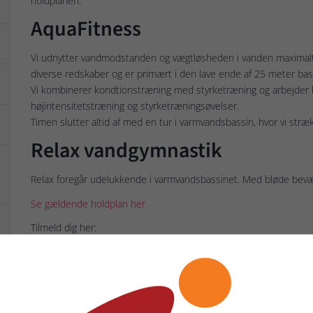
holdplanen.
AquaFitness
Vi udnytter vandmodstanden og vægtløsheden i vanden maximalt
diverse redskaber og er primært i den lave ende af 25 meter bas
Vi kombinerer kondtionstræning med styrketræning og arbejder 
højintensitetstræning og styrketræningsøvelser.
Timen slutter altid af med en tur i varmvandsbassin, hvor vi stræ
Relax vandgymnastik
Relax foregår udelukkende i varmvandsbassinet. Med bløde bevæ
Se gældende holdplan her
Tilmeld dig her:
LINK TIL ONLINEBOOKING