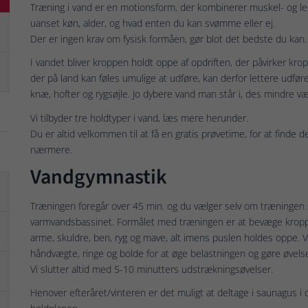
Træning i vand er en motionsform, der kombinerer muskel- og l
uanset køn, alder, og hvad enten du kan svømme eller ej.
Der er ingen krav om fysisk formåen, gør blot det bedste du kan.
I vandet bliver kroppen holdt oppe af opdriften, der påvirker kr
der på land kan føles umulige at udføre, kan derfor lettere udfør
knæ, hofter og rygsøjle. Jo dybere vand man står i, des mindre v
Vi tilbyder tre holdtyper i vand, læs mere herunder.
Du er altid velkommen til at få en gratis prøvetime, for at finde d
nærmere.
Vandgymnastik
Træningen foregår over 45 min. og du vælger selv om træningen sk
varmvandsbassinet. Formålet med træningen er at bevæge kroppe
arme, skuldre, ben, ryg og mave, alt imens puslen holdes oppe. Vi
håndvægte, ringe og bolde for at øge belastningen og gøre øvel
Vi slutter altid med 5-10 minutters udstrækningsøvelser.
Henover efteråret/vinteren er det muligt at deltage i saunagus i