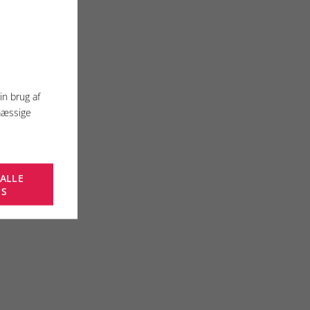
in brug af
mæssige
 ALLE
ES