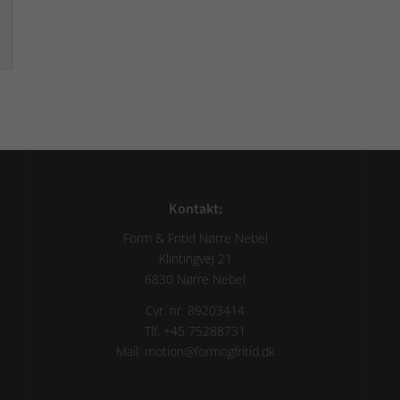
Kontakt:
Form & Fritid Nørre Nebel
Klintingvej 21
6830 Nørre Nebel
Cvr. nr. 89203414
Tlf. +45 75288731
Mail: motion@formogfritid.dk